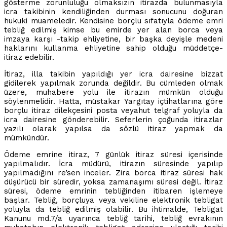
gösterme zorunluluğu olmaksızın itirazda bulunmasıyla
icra takibinin kendiliğinden durması sonucunu doğuran
hukuki muameledir. Kendisine borçlu sıfatıyla ödeme emri
tebliğ edilmiş kimse bu emirde yer alan borca veya
imzaya karşı -takip ehliyetine, bir başka deyişle medeni
haklarını kullanma ehliyetine sahip olduğu müddetçe-
itiraz edebilir.
İtiraz, illa takibin yapıldığı yer icra dairesine bizzat
gidilerek yapılmak zorunda değildir. Bu cümleden olmak
üzere, muhabere yolu ile itirazın mümkün olduğu
söylenmelidir. Hatta, müstakar Yargıtay içtihatlarına göre
borçlu itiraz dilekçesini posta veyahut telgraf yoluyla da
icra dairesine gönderebilir. Seferlerin çoğunda itirazlar
yazılı olarak yapılsa da sözlü itiraz yapmak da
mümkündür.
Ödeme emrine itiraz, 7 günlük itiraz süresi içerisinde
yapılmalıdır. İcra müdürü, itirazın süresinde yapılıp
yapılmadığını re’sen inceler. Zira borca itiraz süresi hak
düşürücü bir süredir, yoksa zamanaşımı süresi değil. İtiraz
süresi, ödeme emrinin tebliğinden itibaren işlemeye
başlar. Tebliğ, borçluya veya vekiline elektronik tebligat
yoluyla da tebliğ edilmiş olabilir. Bu ihtimalde, Tebligat
Kanunu md.7/a uyarınca tebliğ tarihi, tebliğ evrakının