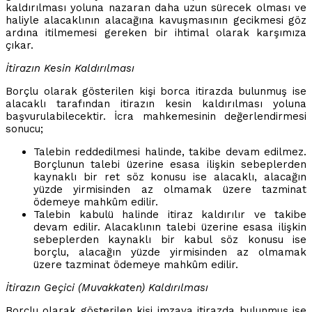
kaldırılması yoluna nazaran daha uzun sürecek olması ve
haliyle alacaklının alacağına kavuşmasının gecikmesi göz
ardına itilmemesi gereken bir ihtimal olarak karşımıza
çıkar.
İtirazın Kesin Kaldırılması
Borçlu olarak gösterilen kişi borca itirazda bulunmuş ise
alacaklı tarafından itirazın kesin kaldırılması yoluna
başvurulabilecektir. İcra mahkemesinin değerlendirmesi
sonucu;
Talebin reddedilmesi halinde, takibe devam edilmez.
Borçlunun talebi üzerine esasa ilişkin sebeplerden
kaynaklı bir ret söz konusu ise alacaklı, alacağın
yüzde yirmisinden az olmamak üzere tazminat
ödemeye mahkûm edilir.
Talebin kabulü halinde itiraz kaldırılır ve takibe
devam edilir. Alacaklının talebi üzerine esasa ilişkin
sebeplerden kaynaklı bir kabul söz konusu ise
borçlu, alacağın yüzde yirmisinden az olmamak
üzere tazminat ödemeye mahkûm edilir.
İtirazın Geçici (Muvakkaten) Kaldırılması
Borçlu olarak gösterilen kişi imzaya itirazda bulunmuş ise