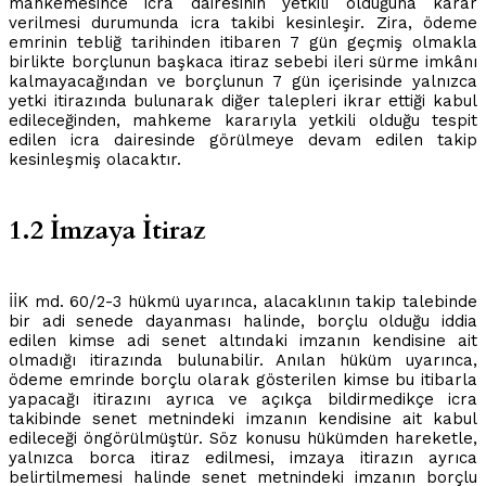
mahkemesince icra dairesinin yetkili olduğuna karar
verilmesi durumunda icra takibi kesinleşir. Zira, ödeme
emrinin tebliğ tarihinden itibaren 7 gün geçmiş olmakla
birlikte borçlunun başkaca itiraz sebebi ileri sürme imkânı
kalmayacağından ve borçlunun 7 gün içerisinde yalnızca
yetki itirazında bulunarak diğer talepleri ikrar ettiği kabul
edileceğinden, mahkeme kararıyla yetkili olduğu tespit
edilen icra dairesinde görülmeye devam edilen takip
kesinleşmiş olacaktır.
1.2 İmzaya İtiraz
İİK md. 60/2-3 hükmü uyarınca, alacaklının takip talebinde
bir adi senede dayanması halinde, borçlu olduğu iddia
edilen kimse adi senet altındaki imzanın kendisine ait
olmadığı itirazında bulunabilir. Anılan hüküm uyarınca,
ödeme emrinde borçlu olarak gösterilen kimse bu itibarla
yapacağı itirazını ayrıca ve açıkça bildirmedikçe icra
takibinde senet metnindeki imzanın kendisine ait kabul
edileceği öngörülmüştür. Söz konusu hükümden hareketle,
yalnızca borca itiraz edilmesi, imzaya itirazın ayrıca
belirtilmemesi halinde senet metnindeki imzanın borçlu