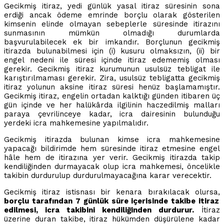
Gecikmiş itiraz, yedi günlük yasal itiraz süresinin sona
erdiği ancak ödeme emrinde borçlu olarak gösterilen
kimsenin elinde olmayan sebeplerle süresinde itirazını
sunmasının mümkün olmadığı durumlarda
başvurulabilecek ek bir imkandır. Borçlunun gecikmiş
itirazda bulunabilmesi için (i) kusuru olmaksızın, (ii) bir
engel nedeni ile süresi içinde itiraz edememiş olması
gerekir. Gecikmiş itiraz kurumunun usulsüz tebligat ile
karıştırılmaması gerekir. Zira, usulsüz tebligatta gecikmiş
itiraz yolunun aksine itiraz süresi henüz başlamamıştır.
Gecikmiş itiraz, engelin ortadan kalktığı günden itibaren üç
gün içinde ve her halükârda ilgilinin haczedilmiş malları
paraya çevrilinceye kadar, icra dairesinin bulunduğu
yerdeki icra mahkemesine yapılmalıdır.
Gecikmiş itirazda bulunan kimse icra mahkemesine
yapacağı bildirimde hem süresinde itiraz etmesine engel
hâle hem de itirazına yer verir. Gecikmiş itirazda takip
kendiliğinden durmayacak olup icra mahkemesi, öncelikle
takibin durdurulup durdurulmayacağına karar verecektir.
Gecikmiş itiraz istisnası bir kenara bırakılacak olursa,
borçlu tarafından 7 günlük süre içerisinde takibe itiraz
edilmesi, icra takibini kendiliğinden durdurur.
İtiraz
üzerine duran takibe, itiraz hükümden düşürülene kadar