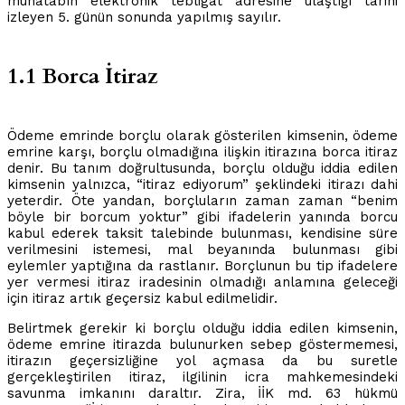
muhatabın elektronik tebligat adresine ulaştığı tarihi
izleyen 5. günün sonunda yapılmış sayılır.
1.1 Borca İtiraz
Ödeme emrinde borçlu olarak gösterilen kimsenin, ödeme
emrine karşı, borçlu olmadığına ilişkin itirazına borca itiraz
denir. Bu tanım doğrultusunda, borçlu olduğu iddia edilen
kimsenin yalnızca, “itiraz ediyorum” şeklindeki itirazı dahi
yeterdir. Öte yandan, borçluların zaman zaman “benim
böyle bir borcum yoktur” gibi ifadelerin yanında borcu
kabul ederek taksit talebinde bulunması, kendisine süre
verilmesini istemesi, mal beyanında bulunması gibi
eylemler yaptığına da rastlanır. Borçlunun bu tip ifadelere
yer vermesi itiraz iradesinin olmadığı anlamına geleceği
için itiraz artık geçersiz kabul edilmelidir.
Belirtmek gerekir ki borçlu olduğu iddia edilen kimsenin,
ödeme emrine itirazda bulunurken sebep göstermemesi,
itirazın geçersizliğine yol açmasa da bu suretle
gerçekleştirilen itiraz, ilgilinin icra mahkemesindeki
savunma imkanını daraltır. Zira, İİK md. 63 hükmü