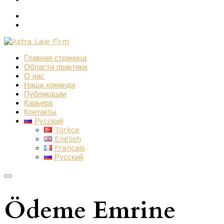
Главная страница
Области практики
О нас
Наша команда
Публикации
Карьера
Контакты
Русский
Türkçe
English
Français
Русский
Ödeme Emrine