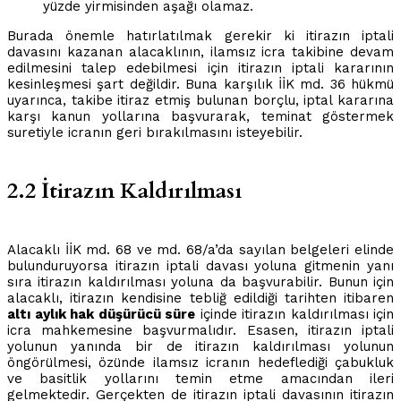
yüzde yirmisinden aşağı olamaz.
Burada önemle hatırlatılmak gerekir ki itirazın iptali
davasını kazanan alacaklının, ilamsız icra takibine devam
edilmesini talep edebilmesi için itirazın iptali kararının
kesinleşmesi şart değildir. Buna karşılık İİK md. 36 hükmü
uyarınca, takibe itiraz etmiş bulunan borçlu, iptal kararına
karşı kanun yollarına başvurarak, teminat göstermek
suretiyle icranın geri bırakılmasını isteyebilir.
2.2 İtirazın Kaldırılması
Alacaklı İİK md. 68 ve md. 68/a’da sayılan belgeleri elinde
bulunduruyorsa itirazın iptali davası yoluna gitmenin yanı
sıra itirazın kaldırılması yoluna da başvurabilir. Bunun için
alacaklı, itirazın kendisine tebliğ edildiği tarihten itibaren
altı aylık hak düşürücü süre
içinde itirazın kaldırılması için
icra mahkemesine başvurmalıdır. Esasen, itirazın iptali
yolunun yanında bir de itirazın kaldırılması yolunun
öngörülmesi, özünde ilamsız icranın hedeflediği çabukluk
ve basitlik yollarını temin etme amacından ileri
gelmektedir. Gerçekten de itirazın iptali davasının itirazın