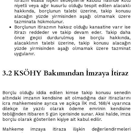
İtirazın esasa ilişkin sebeplerle kabulü halinde kötü
niyetli veya ağır kusurlu olduğu tespit edilen alacaklı
hakkında, borçlunun talebi üzerine, takip konusu
alacağın yüzde yirmisinden aşağı olmamak üzere
tazminata hükmolunur.
Borçlunun itirazının haksız olduğu kanaatine varır ise
itirazı reddeder ve takip devam eder. Takip daha
önce geçici durdurulmuş ise borçlu hakkında,
alacaklının talebi üzerine, takip konusu alacağın
yüzde yirmisinden aşağı olmamak üzere tazminat
uygulanır.
3.2 KSÖHY Bakımından İmzaya İtiraz
Borçlu olduğu iddia edilen kimse takip konusu senedin
altındaki imzanın kendisine ait olmadığına dair itirazlarını
icra mahkemesine ayrıca ve açıkça İİK md. 168/4 uyarınca
dilekçe ile yazılı olarak ödeme emrinin kendisine
tebliğinden itibaren 5 gün içerisinde sunar. Aksi halde, imza
borçlu olarak gösterilen kişiye ait kabul edilir.
Mahkeme imzaya itiraza ilişkin değerlendirmeleri