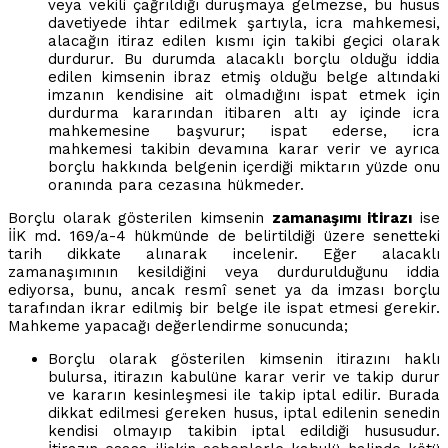
veya vekili çağrıldığı duruşmaya gelmezse, bu husus
davetiyede ihtar edilmek şartıyla, icra mahkemesi,
alacağın itiraz edilen kısmı için takibi geçici olarak
durdurur. Bu durumda alacaklı borçlu olduğu iddia
edilen kimsenin ibraz etmiş olduğu belge altındaki
imzanın kendisine ait olmadığını ispat etmek için
durdurma kararından itibaren altı ay içinde icra
mahkemesine başvurur; ispat ederse, icra
mahkemesi takibin devamına karar verir ve ayrıca
borçlu hakkında belgenin içerdiği miktarın yüzde onu
oranında para cezasına hükmeder.
Borçlu olarak gösterilen kimsenin
zamanaşımı itirazı
ise
İİK md. 169/a-4 hükmünde de belirtildiği üzere senetteki
tarih dikkate alınarak incelenir. Eğer alacaklı
zamanaşımının kesildiğini veya durdurulduğunu iddia
ediyorsa, bunu, ancak resmî senet ya da imzası borçlu
tarafından ikrar edilmiş bir belge ile ispat etmesi gerekir.
Mahkeme yapacağı değerlendirme sonucunda;
Borçlu olarak gösterilen kimsenin itirazını haklı
bulursa, itirazın kabulüne karar verir ve takip durur
ve kararın kesinleşmesi ile takip iptal edilir. Burada
dikkat edilmesi gereken husus, iptal edilenin senedin
kendisi olmayıp takibin iptal edildiği hususudur.