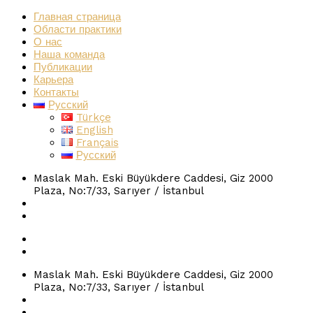
Главная страница
Области практики
О нас
Наша команда
Публикации
Карьера
Контакты
Русский
Türkçe
English
Français
Русский
Maslak Mah. Eski Büyükdere Caddesi, Giz 2000
Plaza, No:7/33, Sarıyer / İstanbul
info@astra-law.com
+90 545 399 99 99
Maslak Mah. Eski Büyükdere Caddesi, Giz 2000
Plaza, No:7/33, Sarıyer / İstanbul
info@astra-law.com
+90 545 399 99 99