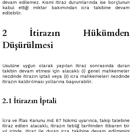
devam edilemez. Kısmi itiraz durumlarında ise borçlunun
kabul ettiği miktar bakımından icra takibine devam
edilebilir.
2 İtirazın Hükümden
Düşürülmesi
Usulüne uygun olarak yapılan itiraz sonrasında duran
takibin devam etmesi için alacaklı (i) genel mahkemeler
nezdinde itirazın iptali veya (ii) icra mahkemeleri nezdinde
itirazın kaldırılması yollarına başvurabilir.
2.1 İtirazın İptali
İcra ve İflas Kanunu md. 67 hükmü uyarınca, takip talebine
itiraz edilen alacaklı, itirazın tebliğ tarihinden itibaren bir
yıl içinde, itiraz ile duran icra takibine devam edilmesini