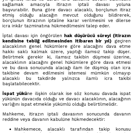
sağlamak amacıyla itirazın iptali davası yoluna
başvurabilir. Buna göre davacı alacaklı, borçlunun itiraz
etmiş olduğu alacağın mevcut olduğunu bildirerek,
borçlunun itirazının iptaline karar verilmesini ve dilerse
icra inkâr tazminatına hükmedilmesini talep eder.
İptal davası için öngörülen
hak düşürücü süreyi (itirazın
kendisine tebliğ edilmesinden itibaren bir yıl)
geçiren
alacaklının genel hükümlere göre alacağını dava etme
hakkı saklı kalmak üzere, yaptığı ilamsız takip düşer.
Belirtmek gerekir ki, ilamsız takibin düşmesi üzerine,
alacaklının alacağını genel hükümlere göre dava etmesi
ve bu dava sonucunda alacağı ilam ile düşmüş olan icra
takibine devam edilmesini istemesi mümkün olmayıp
alacaklı bu takdirde yalnızca ilamlı icra takibi
başlatabilecektir.
İspat yükü
ne ilişkin olarak ise söz konusu davada ispat
yükünün davacıda olduğu ve davacı alacaklının, alacağının
varlığını ispat etmekle yükümlü olduğu belirtilmelidir.
Mahkeme, itirazın iptali davasının sonucunda davanın
reddine veya davanın kabulüne hükmedecektir:
Mahkemece, alacaklı tarafından takip konusu