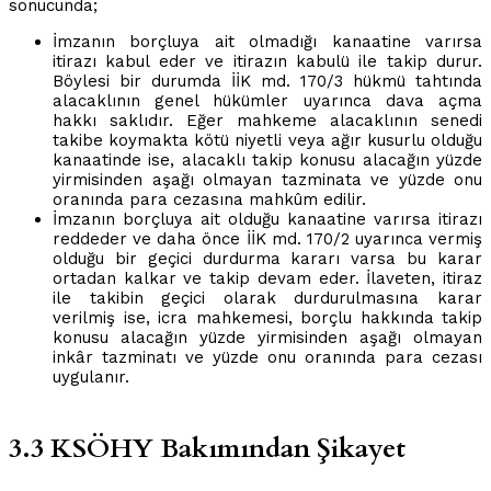
sonucunda;
İmzanın borçluya ait olmadığı kanaatine varırsa
itirazı kabul eder ve itirazın kabulü ile takip durur.
Böylesi bir durumda İİK md. 170/3 hükmü tahtında
alacaklının genel hükümler uyarınca dava açma
hakkı saklıdır. Eğer mahkeme alacaklının senedi
takibe koymakta kötü niyetli veya ağır kusurlu olduğu
kanaatinde ise, alacaklı takip konusu alacağın yüzde
yirmisinden aşağı olmayan tazminata ve yüzde onu
oranında para cezasına mahkûm edilir.
İmzanın borçluya ait olduğu kanaatine varırsa itirazı
reddeder ve daha önce İİK md. 170/2 uyarınca vermiş
olduğu bir geçici durdurma kararı varsa bu karar
ortadan kalkar ve takip devam eder. İlaveten, itiraz
ile takibin geçici olarak durdurulmasına karar
verilmiş ise, icra mahkemesi, borçlu hakkında takip
konusu alacağın yüzde yirmisinden aşağı olmayan
inkâr tazminatı ve yüzde onu oranında para cezası
uygulanır.
3.3 KSÖHY Bakımından Şikayet