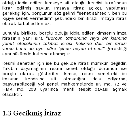
olduğu iddia edilen kimseye ait olduğu kendisi tarafından
ikrar edilmiş sayılır. İmzaya itiraz açıkça yapılması
gerektiği için, borçlunun söz gelimi “senet sahtedir, ben bu
kişiye senet vermedim” şeklindeki bir itirazı imzaya itiraz
olarak kabul edilemez.
Bununla birlikte, borçlu olduğu iddia edilen kimsenin imza
itirazının yanı sıra “
Borcun tamamına veya bir kısmına
yahut alacaklının takibat icrası hakkına dair bir itirazı
varsa bunu da aynı süre içinde beyan etmesi”
gerekliliği
aynı hükümde kaleme alınmıştır.
Resmî senetler için ise bu şekilde itiraz mümkün değildir.
Takibin dayanağının resmî senet olduğu durumda ise
borçlu olarak gösterilen kimse, resmi senetteki bu
imzanın kendisine ait olmadığını iddia ediyorsa,
başvurabileceği yol genel mahkemelerde İİK md. 72 ve
HMK md. 208 uyarınca menfi tespit davası açmak
olacaktır.
1.3 Gecikmiş İtiraz