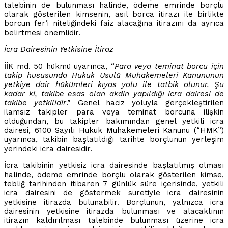
talebinin de bulunması halinde, ödeme emrinde borçlu
olarak gösterilen kimsenin, asıl borca itirazı ile birlikte
borcun fer’i niteliğindeki faiz alacağına itirazını da ayrıca
belirtmesi önemlidir.
İcra Dairesinin Yetkisine İtiraz
İİK md. 50 hükmü uyarınca, “
Para veya teminat borcu için
takip hususunda Hukuk Usulü Muhakemeleri Kanununun
yetkiye dair hükümleri kıyas yolu ile tatbik olunur. Şu
kadar ki, takibe esas olan akdin yapıldığı icra dairesi de
takibe yetkilidir
.” Genel haciz yoluyla gerçekleştirilen
ilamsız takipler para veya teminat borcuna ilişkin
olduğundan, bu takipler bakımından genel yetkili icra
dairesi, 6100 Sayılı Hukuk Muhakemeleri Kanunu (“HMK”)
uyarınca, takibin başlatıldığı tarihte borçlunun yerleşim
yerindeki icra dairesidir.
İcra takibinin yetkisiz icra dairesinde başlatılmış olması
halinde, ödeme emrinde borçlu olarak gösterilen kimse,
tebliğ tarihinden itibaren 7 günlük süre içerisinde, yetkili
icra dairesini de göstermek suretiyle icra dairesinin
yetkisine itirazda bulunabilir. Borçlunun, yalnızca icra
dairesinin yetkisine itirazda bulunması ve alacaklının
itirazın kaldırılması talebinde bulunması üzerine icra