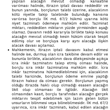
yapılan alacağın mevcut olmadığı kanaatine
varılması halinde, itirazın iptali davası reddedilir ve
bunun yanında, borçlunun talebi üzerine, alacaklının
kötü niyetle takip talebinde bulunduğu kanısına
varılırsa borçlu İİK md. 67/2 hükmü uyarına kötü
niyet tazminatı ödemeye mahkûm edilir. Tazminat
miktarı, reddedilen miktarın yüzde yirmisinden aşağı
olamaz. Davanın reddi kararıyla birlikte takip konusu
alacağın mevcut olmadığı kesin hüküm olarak tespit
edilmiş olur ve borçluya karşı aynı alacağa ilişkin
alacak davası açılamaz.
Mahkemenin, itirazın iptali davasını kabul etmesi
halinde ise, durmuş olan icra takibine devam edilir ve
bununla birlikte, alacaklının dava dilekçesinde açıkça
icra inkâr tazminatını talep etmiş olması halinde,
borçlu icra inkâr tazminatına mahkûm edilir. İcra
inkâr tazminatına hükmedilebilmesi için, alacaklının
talebi haricinde, borçlunun ödeme emrine yaptığı
itirazın haksız da olması gerekir. Borçlunun yapmış
olduğu itirazda haklı olup olmadığı esasen alacağın
likit olup olmaması ile ilgilidir. Alacağın likit
olmasından kasıt, borçlu tarafından alacağın gerçek
miktarını tespit edebilmek için lazım gelen bütün
unsurların bilinmesi veya bilinebilmesidir. İİK md. 67/2
uyarınca, icra inkâr tazminatı, kabul edilen alacağın