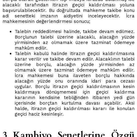
alacaklı tarafından itirazın geçici kaldırılması yoluna
başvurulabilecektir. Bu doğrultuda mahkeme takibe konu
adi senetteki imzanın aidiyetini inceleyecektir. İcra
mahkemesinin değerlendirmesi sonucu;
Talebin reddedilmesi halinde, takibe devam edilmez.
Borçlunun talebi üzerine alacaklı, alacağın yüzde
yirmisinden az olmamak üzere tazminat ödemeye
mahkûm edilir.
Talebin kabulü halinde itirazın geçici kaldırılmasına
karar verilir ve takibe devam edilir. Alacaklının talebi
üzerine borçlu, alacağın yüzde yirmisinden az
olmamak üzere tazminat ödemeye mahkûm edilir.
İcra mahkemesi buna ilaveten borçlu hakkında
alacağın yüzde onu oranında idari para cezası
uygular. Borçlu itirazın geçici kaldırılmasının kesin
kaldırmaya dönüşmemesi için geçici kaldırma
kararının kendisine tebliğinden itibaren yedi gün
içerisinde borçtan kurtulma davası açabilir. Aksi
halde, itirazın geçici kaldırılması kararı ile konulan
geçici haciz kesinleşir.
3 Kambiyo Senetlerine Özgü