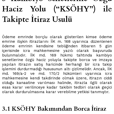
Haciz Yolu (“KSÖHY”) ile
Takipte İtiraz Usulü
Ödeme emrinde borçlu olarak gösterilen kimse ödeme
emrine ilişkin itirazlarını İİK m. 168 uyarınca düzenlenen
ödeme emrinin kendisine tebliğinden itibaren 5 gün
içerisinde icra mahkemesine yazılı olarak başvuruda
bulunmalıdır. İİK md. 169 hükmü tahtında kambiyo
senetlerine özgü haciz yoluyla takipte borca ve imzaya
yapılan itirazın satış haricinde herhangi bir icra takip
işlemini durdurmadığı hususunun altı çizilmelidir. Ancak, İİK
md. 169/a-2 ve md. 170/2 hükümleri uyarınca icra
mahkemesine kendi takdirinde olmak üzere, itirazın ciddi
olduğu kanaatine varılması halinde, itirazla ilgili olarak
esas karar verilinceye kadar takibin tedbiri olarak geçici
olarak durdurulmasına karar verebilme yetkisi tanımıştır.
3.1 KSÖHY Bakımından Borca İtiraz