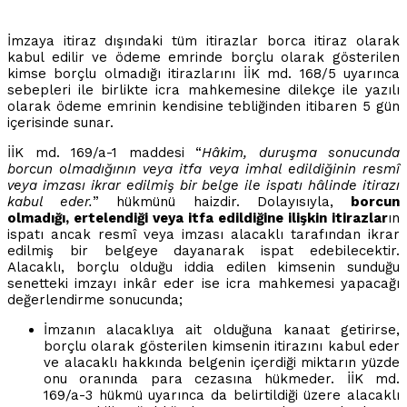
İmzaya itiraz dışındaki tüm itirazlar borca itiraz olarak
kabul edilir ve ödeme emrinde borçlu olarak gösterilen
kimse borçlu olmadığı itirazlarını İİK md. 168/5 uyarınca
sebepleri ile birlikte icra mahkemesine dilekçe ile yazılı
olarak ödeme emrinin kendisine tebliğinden itibaren 5 gün
içerisinde sunar.
İİK md. 169/a-1 maddesi “
Hâkim, duruşma sonucunda
borcun olmadığının veya itfa veya imhal edildiğinin resmî
veya imzası ikrar edilmiş bir belge ile ispatı hâlinde itirazı
kabul eder.
” hükmünü haizdir. Dolayısıyla,
borcun
olmadığı, ertelendiği veya itfa edildiğine ilişkin itirazlar
ın
ispatı ancak resmî veya imzası alacaklı tarafından ikrar
edilmiş bir belgeye dayanarak ispat edebilecektir.
Alacaklı, borçlu olduğu iddia edilen kimsenin sunduğu
senetteki imzayı inkâr eder ise icra mahkemesi yapacağı
değerlendirme sonucunda;
İmzanın alacaklıya ait olduğuna kanaat getirirse,
borçlu olarak gösterilen kimsenin itirazını kabul eder
ve alacaklı hakkında belgenin içerdiği miktarın yüzde
onu oranında para cezasına hükmeder. İİK md.
169/a-3 hükmü uyarınca da belirtildiği üzere alacaklı