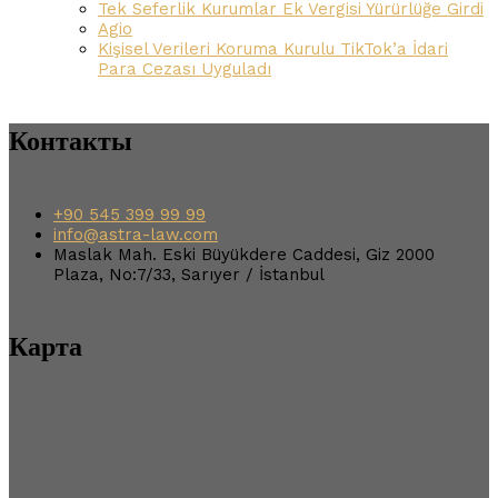
Tek Seferlik Kurumlar Ek Vergisi Yürürlüğe Girdi
Agio
Kişisel Verileri Koruma Kurulu TikTok’a İdari
Para Cezası Uyguladı
Контакты
+90 545 399 99 99
info@astra-law.com
Maslak Mah. Eski Büyükdere Caddesi, Giz 2000
Plaza, No:7/33, Sarıyer / İstanbul
Карта