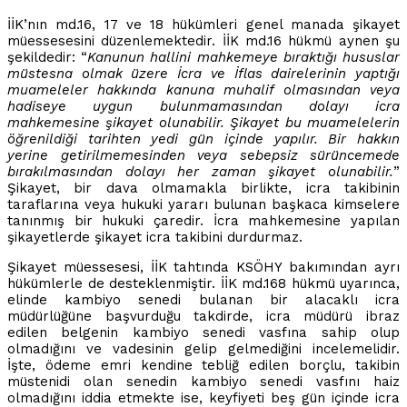
İİK’nın md.16, 17 ve 18 hükümleri genel manada şikayet
müessesesini düzenlemektedir. İİK md.16 hükmü aynen şu
şekildedir: “
Kanunun hallini mahkemeye bıraktığı hususlar
müstesna olmak üzere İcra ve İflas dairelerinin yaptığı
muameleler hakkında kanuna muhalif olmasından veya
hadiseye uygun bulunmamasından dolayı icra
mahkemesine şikayet olunabilir. Şikayet bu muamelelerin
öğrenildiği tarihten yedi gün içinde yapılır. Bir hakkın
yerine getirilmemesinden veya sebepsiz sürüncemede
bırakılmasından dolayı her zaman şikayet olunabilir.
”
Şikayet, bir dava olmamakla birlikte, icra takibinin
taraflarına veya hukuki yararı bulunan başkaca kimselere
tanınmış bir hukuki çaredir. İcra mahkemesine yapılan
şikayetlerde şikayet icra takibini durdurmaz.
Şikayet müessesesi, İİK tahtında KSÖHY bakımından ayrı
hükümlerle de desteklenmiştir. İİK md.168 hükmü uyarınca,
elinde kambiyo senedi bulanan bir alacaklı icra
müdürlüğüne başvurduğu takdirde, icra müdürü ibraz
edilen belgenin kambiyo senedi vasfına sahip olup
olmadığını ve vadesinin gelip gelmediğini incelemelidir.
İşte, ödeme emri kendine tebliğ edilen borçlu, takibin
müstenidi olan senedin kambiyo senedi vasfını haiz
olmadığını iddia etmekte ise, keyfiyeti beş gün içinde icra