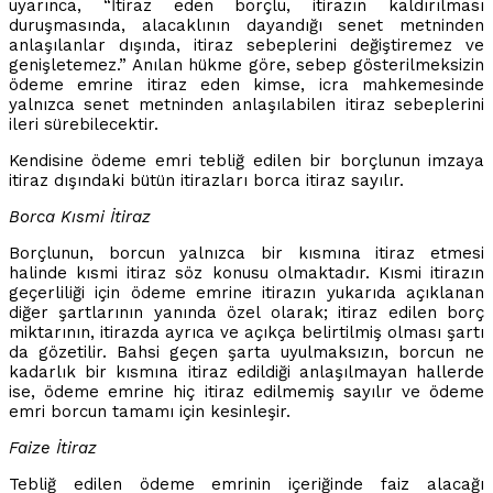
uyarınca, “İtiraz eden borçlu, itirazın kaldırılması
duruşmasında, alacaklının dayandığı senet metninden
anlaşılanlar dışında, itiraz sebeplerini değiştiremez ve
genişletemez.” Anılan hükme göre, sebep gösterilmeksizin
ödeme emrine itiraz eden kimse, icra mahkemesinde
yalnızca senet metninden anlaşılabilen itiraz sebeplerini
ileri sürebilecektir.
Kendisine ödeme emri tebliğ edilen bir borçlunun imzaya
itiraz dışındaki bütün itirazları borca itiraz sayılır.
Borca Kısmi İtiraz
Borçlunun, borcun yalnızca bir kısmına itiraz etmesi
halinde kısmi itiraz söz konusu olmaktadır. Kısmi itirazın
geçerliliği için ödeme emrine itirazın yukarıda açıklanan
diğer şartlarının yanında özel olarak; itiraz edilen borç
miktarının, itirazda ayrıca ve açıkça belirtilmiş olması şartı
da gözetilir. Bahsi geçen şarta uyulmaksızın, borcun ne
kadarlık bir kısmına itiraz edildiği anlaşılmayan hallerde
ise, ödeme emrine hiç itiraz edilmemiş sayılır ve ödeme
emri borcun tamamı için kesinleşir.
Faize İtiraz
Tebliğ edilen ödeme emrinin içeriğinde faiz alacağı